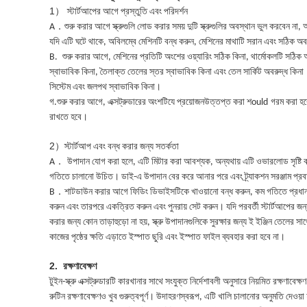
1
）
স্টার্টআপের আগে প্রস্তুতি এবং পরিদর্শন
．
A
শুরু করার আগে স্ক্রুগুলি লোড করার সময় দুটি স্ক্রুগুলির অবস্থান ভুল করবেন না,
যদি এটি ঘটে থাকে, অবিলম্বে মেশিনটি বন্ধ করুন, মেশিনের মাথাটি সরান এবং সঠিক অবস্থ
B
.
শুরু করার আগে, মেশিনের প্রতিটি অংশের ওয়্যারিং সঠিক কিনা, থার্মোকলটি সঠিক অবস
স্বাভাবিক কিনা, তৈলাক্ত তেলের স্তর স্বাভাবিক কিনা এবং তেল সার্কিট অবরুদ্ধ কিনা। 
সিস্টেম এবং জলপথ স্বাভাবিক কিনা।
গ.
শুরু করার আগে, এক্সট্রুডারের অংশটি
যে প্রয়োজন
উত্তপ্ত করা শ
ould
গরম করা হবে
রাখতে হবে।
2
）
স্টার্টআপ এবং বন্ধ করার জন্য সতর্কতা
．
A
উপাদান যোগ করা হলে, এটি মিটার করা আবশ্যক, অন্যথায় এটি ওভারলোড সৃষ্টি করা 
গতিতে চালানো উচিত। ডাই-এ উপাদান বের করে আনার পরে এবং ট্র্যাকশন সরঞ্জাম প্রবর্তন 
．
B
শাটডাউন করার আগে ফিডিং ডিভাইসটিকে খাওয়ানো বন্ধ করুন, কম গতিতে প্রধান ইঞ্জিন
করুন এবং তারপরে একত্রিত করুন এবং পুনরায় সেট করুন। যদি পরবর্তী স্টার্টআপের জন্
করার জন্য কোন তাড়াহুড়ো না হয়, স্ক্রু উপাদানগুলিকে সুরক্ষার জন্য ই ইঞ্জিন তেলের
কাজের পৃষ্ঠের ক্ষতি এড়াতে ইস্পাত ছুরি এবং ইস্পাত ফাইল ব্যবহার করা হবে না।
2.
রক্ষণাবেক্ষণ
টুইন-স্ক্রু এক্সট্রুডারটি কারখানার সাথে সংযুক্ত নির্দেশাবলী অনুসারে নিয়মিত রক্ষণাবেক
রুটিন রক্ষণাবেক্ষণও খুব গুরুত্বপূর্ণ। উদাহরণস্বরূপ, এটি খালি চালানোর অনুমতি দেওয