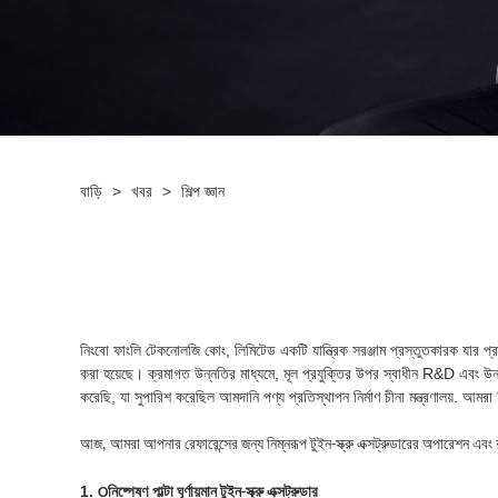
বাড়ি
>
খবর
>
শিল্প জ্ঞান
নিংবো ফাংলি টেকনোলজি কোং, লিমিটেড একটি যান্ত্রিক সরঞ্জাম প্রস্তুতকারক যার প্রা
করা হয়েছে। ক্রমাগত উন্নতির মাধ্যমে, মূল প্রযুক্তির উপর স্বাধীন R&D এবং উন
করেছি, যা সুপারিশ করেছিল আমদানি পণ্য প্রতিস্থাপন নির্মাণ চীনা মন্ত্রণালয়. আমরা "
আজ, আমরা আপনার রেফারেন্সের জন্য নিম্নরূপ টুইন-স্ক্রু এক্সট্রুডারের অপারেশন এবং রক্
1.
O
নিষ্পেষণ
পাল্টা ঘূর্ণায়মান টুইন-স্ক্রু এক্সট্রুডার