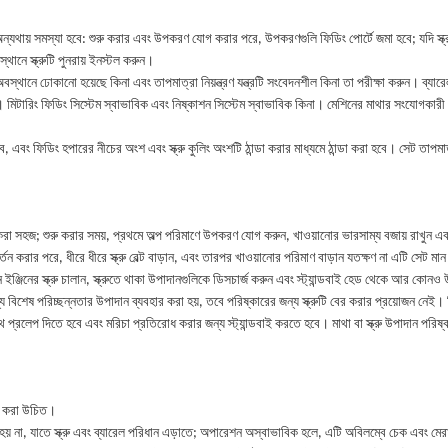
 অন্যথায় সমস্যা হবে: শুরু করার এবং উপকরণ যোগ করার পরে, উপকরণগুলি ফিডিং পোর্টে জমা হবে; যদি স্ক্রু 
ানে স্ক্রুটি পুনরায় ইনস্টল করুন।
্থানে ঢোকানো হয়েছে কিনা এবং তাপমাত্রা নিয়ন্ত্রণ যন্ত্রটি সংবেদনশীল কিনা তা পরীক্ষা করুন। ব্যারে
মিটারিং ফিডিং সিস্টেম স্বাভাবিক এবং নিষ্কাশন সিস্টেম স্বাভাবিক কিনা। মেশিনের মাথার সংযোগকারী বোল
, এবং ফিডিং হপারের নীচের অংশ এবং স্ক্রু কুলিং অংশটি ঠান্ডা করার মাধ্যমে ঠান্ডা করা হবে। সেট তাপমাত
সহজ; শুরু করার সময়, প্রথমে অল্প পরিমাণে উপকরণ যোগ করুন, খাওয়ানোর ভারসাম্য বজায় রাখুন এবং অ্য
করার পরে, ধীরে ধীরে স্ক্রু বেল্ট বাড়ান, এবং তারপর খাওয়ানোর পরিমাণ বাড়ান যতক্ষণ না এটি সেট মান
ের স্ক্রু চালান, স্ক্রুতে থাকা উপাদানগুলিকে ডিসচার্জ করুন এবং স্ট্যান্ডবাই হেড থেকে আর কোনও উপাদ
য বিশেষ পরিচ্ছন্নতার উপাদান ব্যবহার করা হয়, তবে পরিষ্কারের জন্য স্ক্রুটি বের করার প্রয়োজন নেই
 সাথে প্রলেপ দিতে হবে এবং মরিচা প্রতিরোধ করার জন্য স্ট্যান্ডবাই করতে হবে। মাথা বা স্ক্রু উপাদান পর
্ষণ করা উচিত।
়া হয় না, যাতে স্ক্রু এবং ব্যারেল পরিধান এড়াতে; অপারেশন অস্বাভাবিক হলে, এটি অবিলম্বে চেক এবং ম