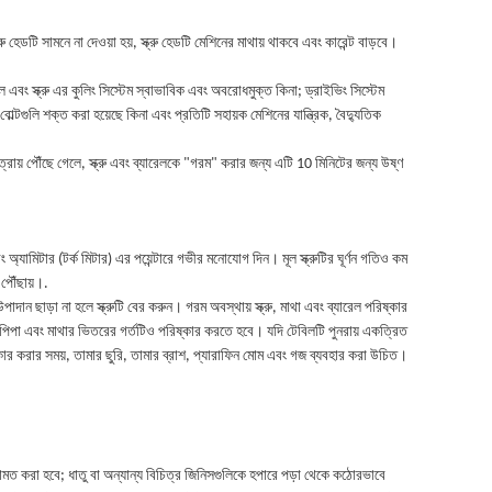
হেডটি সামনে না দেওয়া হয়, স্ক্রু হেডটি মেশিনের মাথায় থাকবে এবং কারেন্ট বাড়বে।
ল এবং স্ক্রু এর কুলিং সিস্টেম স্বাভাবিক এবং অবরোধমুক্ত কিনা; ড্রাইভিং সিস্টেম
্টগুলি শক্ত করা হয়েছে কিনা এবং প্রতিটি সহায়ক মেশিনের যান্ত্রিক, বৈদ্যুতিক
্রায় পৌঁছে গেলে, স্ক্রু এবং ব্যারেলকে "গরম" করার জন্য এটি 10 ​​মিনিটের জন্য উষ্ণ
ামিটার (টর্ক মিটার) এর পয়েন্টারে গভীর মনোযোগ দিন। মূল স্ক্রুটির ঘূর্ণন গতিও কম
 পৌঁছায়।
.
ান ছাড়া না হলে স্ক্রুটি বের করুন। গরম অবস্থায় স্ক্রু, মাথা এবং ব্যারেল পরিষ্কার
। পিপা এবং মাথার ভিতরের গর্তটিও পরিষ্কার করতে হবে। যদি টেবিলটি পুনরায় একত্রিত
িষ্কার করার সময়, তামার ছুরি, তামার ব্রাশ, প্যারাফিন মোম এবং গজ ব্যবহার করা উচিত।
েরামত করা হবে; ধাতু বা অন্যান্য বিচিত্র জিনিসগুলিকে হপারে পড়া থেকে কঠোরভাবে