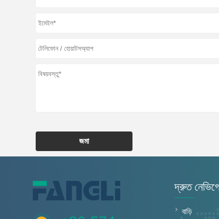
জমা
দ্রুত নেভিগ
বাড়ি