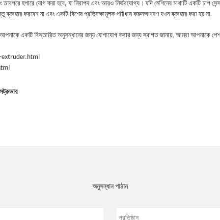
ং তারপরে হপারে যোগ করা হবে, যা নিরাপদ এবং আরও নির্ভরযোগ্য। যদি মেশিনের মাথাটি একটি চাপ সেন্স
বস্তু ব্যবহার করবেন না এবং একটি বিশেষ প্রতিরক্ষামূলক পরিধান করুন
আবরণ
যখন ব্যবহার করা হয় না
.
কে একটি বিস্তারিত অনুসন্ধানের জন্য যোগাযোগ করার জন্য স্বাগত জানায়, আমরা আপনাকে পেশাদার প্
-extruder.html
html
্সট্রুডার
অনুসন্ধান পাঠান