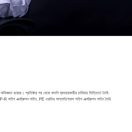
 অভিজ্ঞতা রয়েছে। প্রতিষ্ঠার পর থেকে ফাংলি ব্যবহারকারীর চাহিদার ভিত্তিতে তৈরি
-R পাইপ এক্সট্রুশন লাইন, PE ওয়াটার সাপ্লাই/গ্যাস পাইপ এক্সট্রুশন লাইন তৈরি