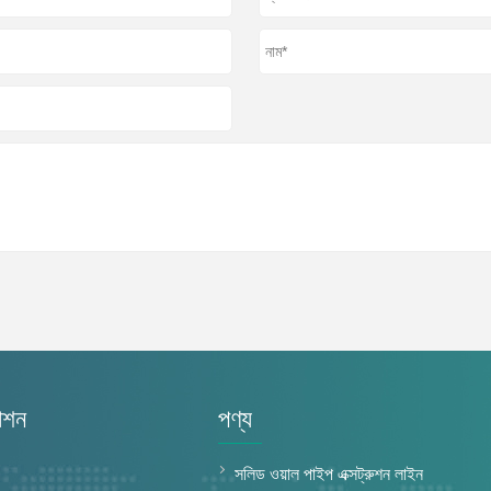
েশন
পণ্য
সলিড ওয়াল পাইপ এক্সট্রুশন লাইন