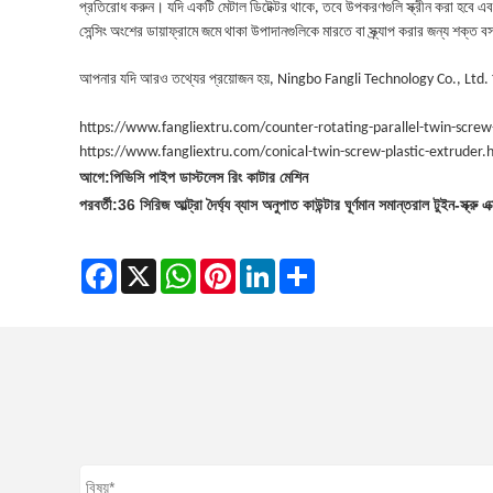
প্রতিরোধ করুন। যদি একটি মেটাল ডিটেক্টর থাকে, তবে উপকরণগুলি স্ক্রীন করা হবে এব
সেন্সিং অংশের ডায়াফ্রামে জমে থাকা উপাদানগুলিকে মারতে বা স্ক্র্যাপ করার জন্য শক্ত 
আপনার যদি আরও তথ্যের প্রয়োজন হয়, Ningbo Fangli Technology Co., Ltd. আপনা
https://www.fangliextru.com/counter-rotating-parallel-twin-screw
https://www.fangliextru.com/conical-twin-screw-plastic-extruder.
আগে:
পিভিসি পাইপ ডাস্টলেস রিং কাটার মেশিন
পরবর্তী:
36 সিরিজ আল্ট্রা দৈর্ঘ্য ব্যাস অনুপাত কাউন্টার ঘূর্ণমান সমান্তরাল টুইন-স্ক্রু এক
Facebook
X
WhatsApp
Pinterest
LinkedIn
Share