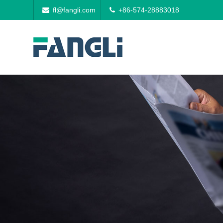
fl@fangli.com
+86-574-28883018